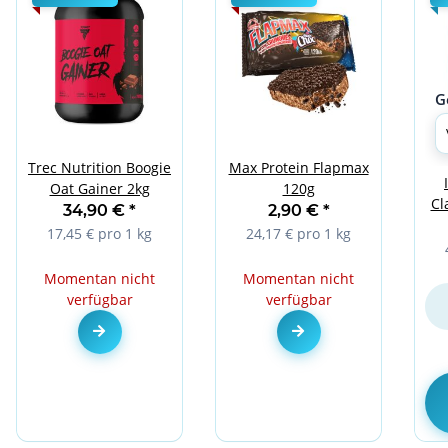
G
Trec Nutrition Boogie
Max Protein Flapmax
Oat Gainer 2kg
120g
Cl
34,90 €
*
2,90 €
*
17,45 € pro 1 kg
24,17 € pro 1 kg
Momentan nicht
Momentan nicht
verfügbar
verfügbar
Zum Artikel
Zum Artikel