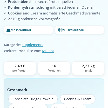
✓
Proteinblend
aus sechs Proteinquellen
✓
Kohlenhydratmischung
mit verschiedenen Quellen
✓
Cookies and Cream
aromatisierte Geschmacksvariante
✓
2270 g
praktische Vorratsgröße
Masseaufbau
Muskelaufbau
Kategorie:
Supplements
Weitere Produkte von:
Mutant
2,49 €
16
2,27 kg
pro Portion
Portionen
Inhalt
Geschmack
Chocolate Fudge Brownie
Cookies & Cream
Chocolate Fudge Brownie
Cookies & Cream