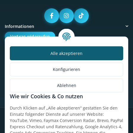
Informationen
Vertrag widerrufen
Alle akzeptieren
Kalorienbedarfsrechner
Unser Geschäft
Konfigurieren
So findest du uns
Ablehnen
Wie wir Cookies & Co nutzen
* Alle Preise inkl. gesetzlicher USt., zzgl.
Versand
Durch Klicken auf „Alle akzeptieren“ gestatten Sie den
Einsatz folgender Dienste auf unserer Website:
Datenschutz
Widerrufsrecht
AGB
Impressum
Sitemap
YouTube, Vimeo, Faymax Conversion Radar, Brevo, PayPal
Express Checkout und Ratenzahlung, Google Analytics 4,
Google Ads Conversion Tracking. Sie können die