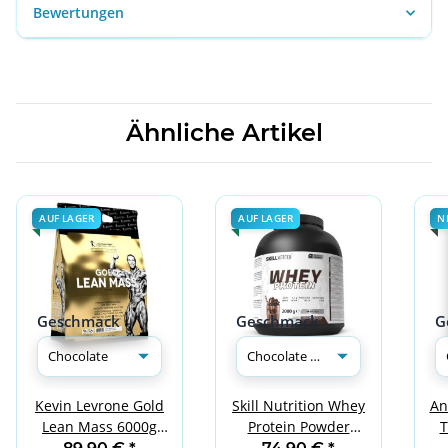
Bewertungen
Ähnliche Artikel
AUF LAGER
AUF LAGER
N
Geschmack
Geschmack
G
An
Kevin Levrone Gold
Skill Nutrition Whey
T
Lean Mass 6000g
Protein Powder
Chocolate
2000g Chocolate