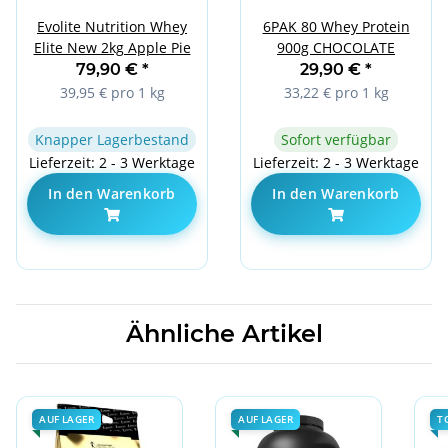
Evolite Nutrition Whey
6PAK 80 Whey Protein
Elite New 2kg Apple Pie
900g CHOCOLATE
79,90 €
*
29,90 €
*
39,95 € pro 1 kg
33,22 € pro 1 kg
Knapper Lagerbestand
Sofort verfügbar
Lieferzeit: 2 - 3 Werktage
Lieferzeit: 2 - 3 Werktage
In den Warenkorb
In den Warenkorb
Ähnliche Artikel
AUF LAGER
AUF LAGER
T