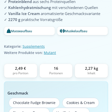
✓
Proteinblend
aus sechs Proteinquellen
✓
Kohlenhydratmischung
mit verschiedenen Quellen
✓
Vanilla Ice Cream
aromatisierte Geschmacksvariante
✓
2270 g
praktische Vorratsgröße
Masseaufbau
Muskelaufbau
Kategorie:
Supplements
Weitere Produkte von:
Mutant
2,49 €
16
2,27 kg
pro Portion
Portionen
Inhalt
Geschmack
Chocolate Fudge Brownie
Cookies & Cream
Chocolate Fudge Brownie
Cookies & Cream