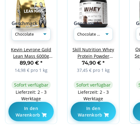
Geschmack
Geschmack
G
O
Kevin Levrone Gold
Skill Nutrition Whey
Se
Lean Mass 6000g
Protein Powder
Chocolate
2000g Chocolate
89,90 €
*
74,90 €
*
Milkshake
14,98 € pro 1 kg
37,45 € pro 1 kg
Sofort verfügbar
Sofort verfügbar
Lieferzeit: 2 - 3
Lieferzeit: 2 - 3
Werktage
Werktage
In den
In den
Warenkorb
Warenkorb