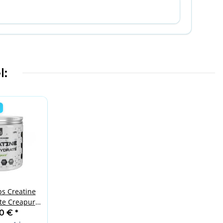
l:
s Creatine
e Creapure
0g
90 €
*