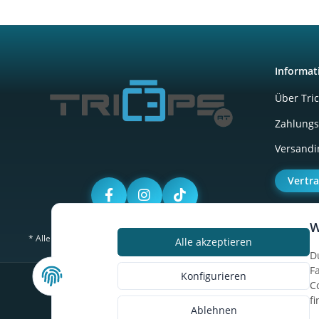
Informat
Über Tri
Zahlungs
Versandi
Vertr
W
* Alle Preise inkl. gesetzlicher USt., zzgl.
Versand
Alle akzeptieren
D
F
Konfigurieren
C
f
Ablehnen