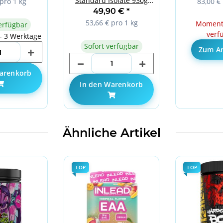
Standard Isolate 930g
pro 1 kg
83,00 € 
Strawberry
49,90 €
*
53,66 € pro 1 kg
Momenta
erfügbar
verf
 - 3 Werktage
Sofort verfügbar
Zum Ar
arenkorb
In den Warenkorb
Ähnliche Artikel
TOP
TOP