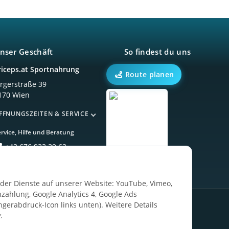
nser Geschäft
So findest du uns
riceps.at Sportnahrung
Route planen
örgerstraße 39
170 Wien
FFNUNGSZEITEN & SERVICE
rvice, Hilfe und Beratung
+43 676 933 39 63
ender Dienste auf unserer Website: YouTube, Vimeo,
zahlung, Google Analytics 4, Google Ads
ngerabdruck-Icon links unten). Weitere Details
g
.