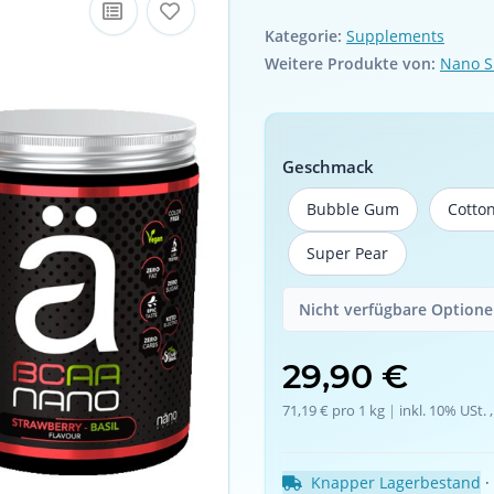
Kategorie:
Supplements
Weitere Produkte von:
Nano 
Geschmack
Bubble Gum
Cotto
Bubble Gum
Super Pear
Super Pear
Nicht verfügbare Optionen
29,90 €
71,19 € pro 1 kg
 | 
inkl. 10% USt. ,
Knapper Lagerbestand
 ·