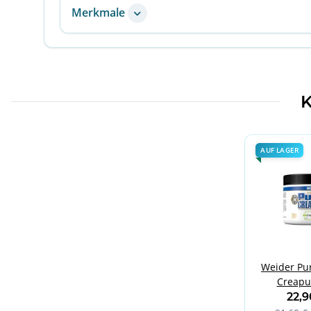
Merkmale
K
AUF LAGER
Weider Pur
Creapu
22,