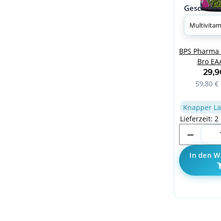
Geschmac
BPS Pharma 
Bro EA
Multiv
29,
59,80 € 
Knapper La
Lieferzeit: 2
In den W