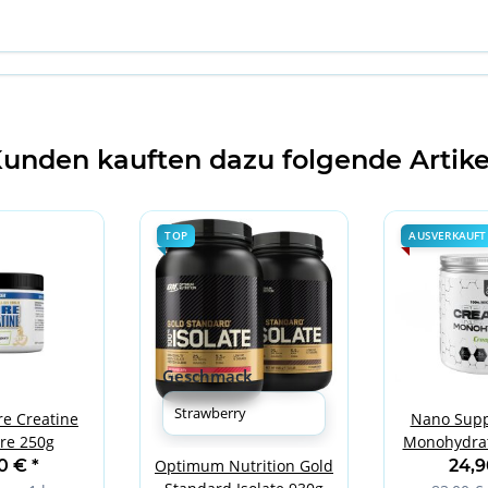
unden kauften dazu folgende Artike
TOP
AUSVERKAUFT
Geschmack
e Creatine
Nano Supp
re 250g
Monohydrat
30
90 €
*
24,
Optimum Nutrition Gold