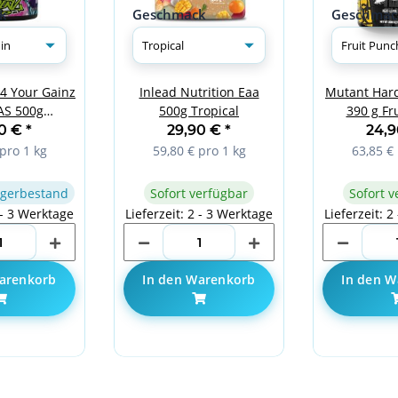
k
Geschmack
Geschmac
4 Your Gainz
Inlead Nutrition Eaa
Mutant Hard
AS 500g
500g Tropical
390 g Fr
itamin
90 €
*
29,90 €
*
24,
pro 1 kg
59,80 € pro 1 kg
63,85 € 
gerbestand
Sofort verfügbar
Sofort v
 - 3 Werktage
Lieferzeit: 2 - 3 Werktage
Lieferzeit: 2
arenkorb
In den Warenkorb
In den W