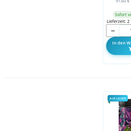
91,60 € 
Sofort v
Lieferzeit: 2
In den W
AUF LAGER