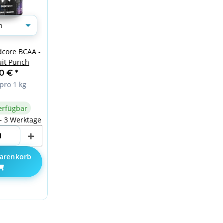
k
core BCAA -
uit Punch
90 €
*
pro 1 kg
erfügbar
 - 3 Werktage
arenkorb