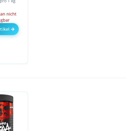
pro 1 kg
n nicht
ügbar
tikel