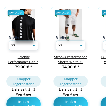
AUF LAGER
AUF LAGER
A
Größe
Größe
G
FA 
Stronkk
Stronkk Performance
W
PerformanceT-shirt
Shorts White XS
Black XS
39,90 €
*
34,90 €
*
Knapper
Knapper
Lagerbestand
Lagerbestand
Lieferzeit: 2 - 3
Lieferzeit: 2 - 3
Werktage
Werktage
In den
In den