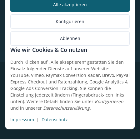
Alle akzeptieren
Kalorienbedarfsrechner
Unser Geschäft
Konfigurieren
So findest du uns
Ablehnen
Wie wir Cookies & Co nutzen
* Alle Preise inkl. gesetzlicher USt., zzgl.
Versand
Durch Klicken auf „Alle akzeptieren“ gestatten Sie den
Einsatz folgender Dienste auf unserer Website:
Datenschutz
Widerrufsrecht
AGB
Impressum
Sitemap
YouTube, Vimeo, Faymax Conversion Radar, Brevo, PayPal
Express Checkout und Ratenzahlung, Google Analytics 4,
Google Ads Conversion Tracking. Sie können die
Einstellung jederzeit ändern (Fingerabdruck-Icon links
unten). Weitere Details finden Sie unter
Konfigurieren
Design, Entwicklung & technische Betreuung: UpCode.ONE Sp.
und in unserer
Datenschutzerklärung
.
z o.o.
Powered by
JTL-Shop
Impressum
|
Datenschutz