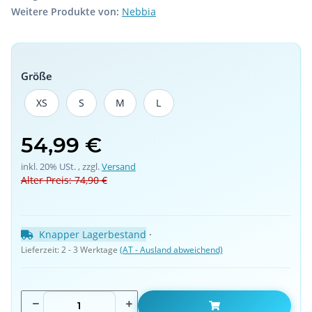
Weitere Produkte von:
Nebbia
Größe
XS
S
M
L
XS
S
M
L
54,99 €
inkl. 20% USt. , zzgl.
Versand
Alter Preis: 74,90 €
Knapper Lagerbestand
 · 
Lieferzeit:
2 - 3 Werktage
(AT - Ausland abweichend)