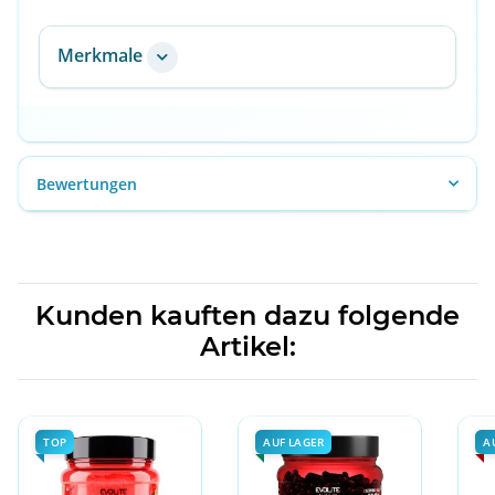
Merkmale
Bewertungen
Kunden kauften dazu folgende
Artikel:
TOP
AUF LAGER
A