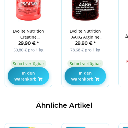
Evolite Nutrition
Evolite Nutrition
A
Creatine
AAKG Arginine
Monohydrate 500g
Xtreme 300caps
29,90 €
*
29,90 €
*
Strawberry
59,80 € pro 1 kg
78,68 € pro 1 kg
Sofort verfügbar
Sofort verfügbar
In den
In den
Warenkorb
Warenkorb
Ähnliche Artikel