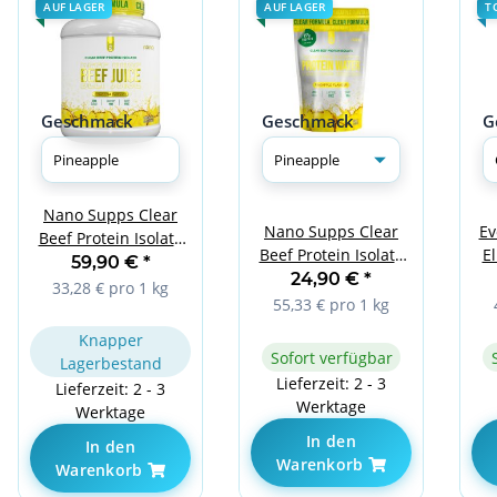
AUF LAGER
AUF LAGER
T
Geschmack
Geschmack
G
Nano Supps Clear
Nano Supps Clear
Ev
Beef Protein Isolate
Beef Protein Isolate
El
Beef Juice 1800g
59,90 €
*
Protein Water 450g
24,90 €
*
Pineapple
33,28 € pro 1 kg
Pineapple
55,33 € pro 1 kg
Knapper
Sofort verfügbar
Lagerbestand
Lieferzeit: 2 - 3
Lieferzeit: 2 - 3
Werktage
Werktage
In den
In den
Warenkorb
Warenkorb