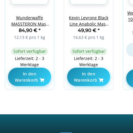
We
Wunderwaffe
Kevin Levrone Black
10
MASSTERON Mass
Line Anabolic Mass
Gainer - 7 kg
3kg Cookies with
84,90 €
*
49,90 €
*
Chocolate
Cream
12,13 € pro 1 kg
16,63 € pro 1 kg
Sofort verfügbar
Sofort verfügbar
Lieferzeit: 2 - 3
Lieferzeit: 2 - 3
Werktage
Werktage
In den
In den
Warenkorb
Warenkorb