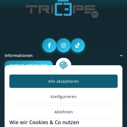
Informationen
Vertrag widerrufen
Alle akzeptieren
Kalorienbedarfsrechner
Unser Geschäft
Konfigurieren
So findest du uns
Ablehnen
Wie wir Cookies & Co nutzen
* Alle Preise inkl. gesetzlicher USt., zzgl.
Versand