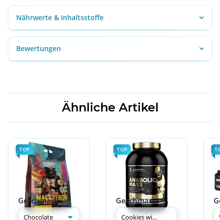
Nährwerte & Inhaltsstoffe
Bewertungen
Ähnliche Artikel
TOP
TOP
T
Geschmack
Geschmack
G