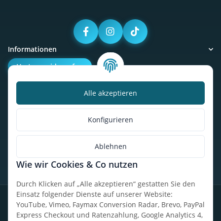
Informationen
Vertrag widerrufen
Alle akzeptieren
Kalorienbedarfsrechner
Unser Geschäft
Konfigurieren
So findest du uns
Ablehnen
Wie wir Cookies & Co nutzen
* Alle Preise inkl. gesetzlicher USt., zzgl.
Versand
Durch Klicken auf „Alle akzeptieren“ gestatten Sie den
Einsatz folgender Dienste auf unserer Website:
Datenschutz
Widerrufsrecht
AGB
Impressum
Sitemap
YouTube, Vimeo, Faymax Conversion Radar, Brevo, PayPal
Express Checkout und Ratenzahlung, Google Analytics 4,