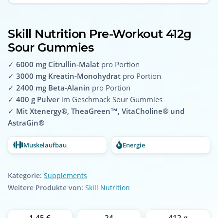
Skill Nutrition Pre-Workout 412g
Sour Gummies
✓
6000 mg Citrullin-Malat
pro Portion
✓
3000 mg Kreatin-Monohydrat
pro Portion
✓
2400 mg Beta-Alanin
pro Portion
✓
400 g Pulver
im Geschmack Sour Gummies
✓
Mit Xtenergy®, TheaGreen™, VitaCholine® und
AstraGin®
Muskelaufbau
Energie
Kategorie:
Supplements
Weitere Produkte von:
Skill Nutrition
1,45 €
24
412 g