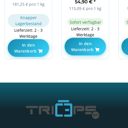
477g Icy Tangarine
54,90 €
*
181,25 € pro 1 kg
115,09 € pro 1 kg
Knapper
Sofort verfügbar
Lagerbestand
Lieferzeit: 2 - 3
Lieferzeit: 2 - 3
Werktage
Werktage
In den
In den
Warenkorb
Warenkorb