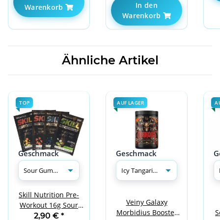
In den
Warenkorb
Warenkorb
Ähnliche Artikel
TOP
AUF LAGER
A
Geschmack
Geschmack
G
Skill Nutrition Pre-
Veiny Galaxy
Workout 16g Sour
Morbidius Booster
S
Gummies
2,90 €
*