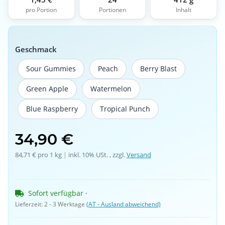
pro Portion
Portionen
Inhalt
Geschmack
Sour Gummies
Peach
Berry Blast
Sour Gummies
Peach
Berry Blast
Green Apple
Watermelon
Green Apple
Watermelon
Blue Raspberry
Tropical Punch
Blue Raspberry
Tropical Punch
34,90 €
84,71 € pro 1 kg
 | 
inkl. 10% USt. , zzgl.
Versand
Sofort verfügbar
 · 
Lieferzeit:
2 - 3 Werktage
(AT - Ausland abweichend)