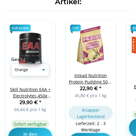
Artikel:
AUF LAGER
TOP
N
Geschmack
Inlead Nutrition
Protein Pudding 500g
B
Vanilla
22,90 €
*
Skill Nutrition EAA +
45,80 € pro 1 kg
Electrolytes 450g
Orange
29,90 €
*
66,44 € pro 1 kg
Knapper
Lagerbestand
Lieferzeit: 2 - 3
Sofort verfügbar
Werktage
In den