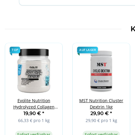
K
TOP
AUF LAGER
Evolite Nutrition
MST Nutrition Cluster
Hydrolyzed Collagen
Dextrin 1kg
Peptides 300g Pure
19,90 €
*
29,90 €
*
66,33 € pro 1 kg
29,90 € pro 1 kg
Sofort verfügbar
Sofort verfügbar