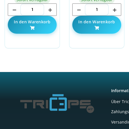
In den Warenkorb
In den Warenkorb
Informat
Über Tri
Zahlungs
Versandi