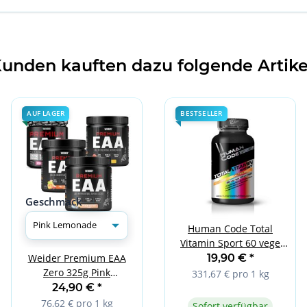
unden kauften dazu folgende Artike
AUF LAGER
BESTSELLER
Geschmack
Human Code Total
Vitamin Sport 60 vege
caps
19,90 €
*
Weider Premium EAA
Zero 325g Pink
331,67 € pro 1 kg
Lemonade
24,90 €
*
76,62 € pro 1 kg
Sofort verfügbar