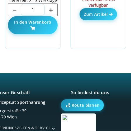
Lieferzeit: 2 - 3 Werktage
verfügbar
Zum Artikel
In den Warenkorb
nser Geschäft
So findest du uns
riceps.at Sportnahrung
Route planen
örgerstraße 39
170 Wien
FFNUNGSZEITEN & SERVICE