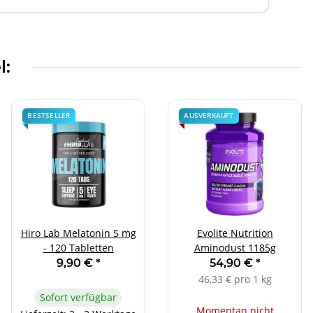
l:
BESTSELLER
AUSVERKAUFT
Hiro Lab Melatonin 5 mg
Evolite Nutrition
- 120 Tabletten
Aminodust 1185g
9,90 €
*
54,90 €
*
46,33 € pro 1 kg
Sofort verfügbar
Momentan nicht