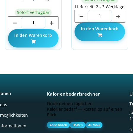
Lieferzeit: 2 - 3 Werktage
Sofort verfügbar
In den Warenkorb
In den Warenkorb
ionen
Kalorienbedarfsrechner
U
Finde deinen täglichen
T
ceps
Kalorienbedarf — kostenlos auf einen
J
Blick.
möglichkeiten
1
Abnehmen
Halten
Aufbau
nformationen
Ö