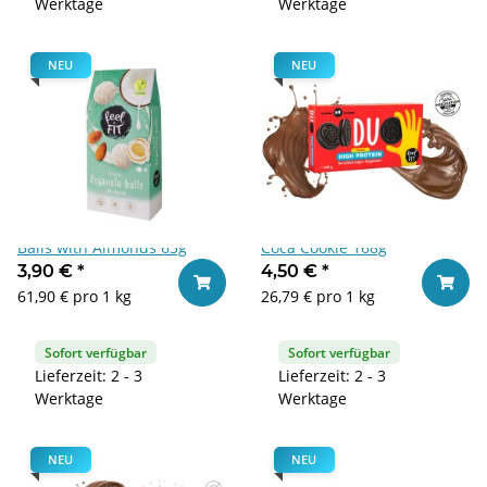
Werktage
Werktage
NEU
NEU
Feel Fit Coconut Veganela
Feel Fit Duo High Protein
Balls with Almonds 63g
Coca Cookie 168g
3,90 €
*
4,50 €
*
In den Warenkorb
In den
61,90 € pro 1 kg
26,79 € pro 1 kg
Sofort verfügbar
Sofort verfügbar
Lieferzeit: 2 - 3
Lieferzeit: 2 - 3
Werktage
Werktage
NEU
NEU