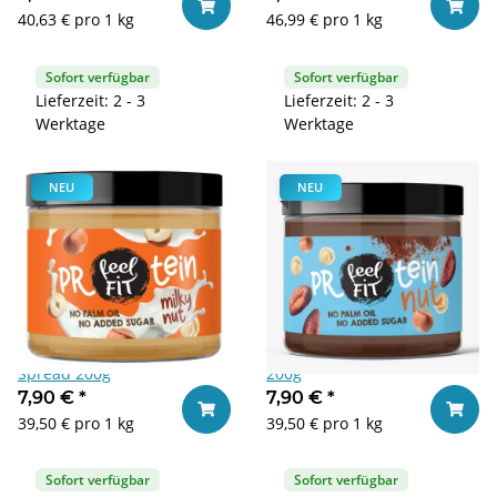
In den Warenkorb
In den
40,63 € pro 1 kg
46,99 € pro 1 kg
Sofort verfügbar
Sofort verfügbar
Lieferzeit: 2 - 3
Lieferzeit: 2 - 3
Werktage
Werktage
NEU
NEU
Feel Fit Protein Milky Nut
Feel Fit Protein Nut Spread
Spread 200g
200g
7,90 €
*
7,90 €
*
In den Warenkorb
In den
39,50 € pro 1 kg
39,50 € pro 1 kg
Sofort verfügbar
Sofort verfügbar