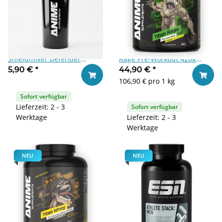
Anime Supplements
Anime Supplements Titan
Shieldmixer Defender
Rage Pre-Workout 420g
Shaker 600 ml Schwarz
Apple
5,90 €
*
44,90 €
*
In den Warenkorb
In den
106,90 € pro 1 kg
Sofort verfügbar
Lieferzeit: 2 - 3
Sofort verfügbar
Werktage
Lieferzeit: 2 - 3
Werktage
NEU
NEU