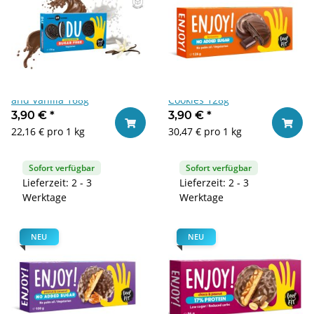
Feel Fit Duo Sugar Free Coca
Feel Fit Enjoy! Browniel
and Vanilla 168g
Cookies 128g
3,90 €
*
3,90 €
*
In den Warenkorb
In den
22,16 € pro 1 kg
30,47 € pro 1 kg
Sofort verfügbar
Sofort verfügbar
Lieferzeit: 2 - 3
Lieferzeit: 2 - 3
Werktage
Werktage
NEU
NEU