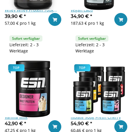
Anime Supplements Titan
ESN Athlete Stack: Men 210
Whey Whey Protein 700g
vegan caps
Chocolate
39,90 €
*
34,90 €
*
In den Warenkorb
In den
57,00 € pro 1 kg
187,63 € pro 1 kg
Sofort verfügbar
Sofort verfügbar
Lieferzeit: 2 - 3
Lieferzeit: 2 - 3
Werktage
Werktage
TOP
TOP
ESN Designer Whey 908g
ESN Iso Clear Whey Protein
Vanilla Milk
Isolate 908g Fresh Cherry
42,90 €
*
54,90 €
*
In den Warenkorb
In den
47,25 € pro 1 kg
60,46 € pro 1 kg