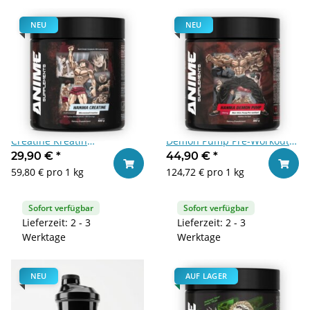
NEU
NEU
Anime Supplements Hanma
Anime Supplements Hanma
Creatine Kreatin
Demon Pump Pre-Workout
Monohydrat 500 g
360g Cherry
29,90 €
*
44,90 €
*
In den Warenkorb
In den
59,80 € pro 1 kg
124,72 € pro 1 kg
Sofort verfügbar
Sofort verfügbar
Lieferzeit: 2 - 3
Lieferzeit: 2 - 3
Werktage
Werktage
NEU
AUF LAGER