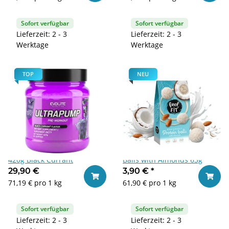
Sofort verfügbar
Sofort verfügbar
Lieferzeit: 2 - 3
Lieferzeit: 2 - 3
Werktage
Werktage
TOP
NEU
Evolite Nutrition Ultra Pump
Feel Fit Coconut Protein
420g Black Currant
Balls with Almonds 63g
29,90 €
3,90 €
*
In den Warenkorb
In den
71,19 € pro 1 kg
61,90 € pro 1 kg
Sofort verfügbar
Sofort verfügbar
Lieferzeit: 2 - 3
Lieferzeit: 2 - 3