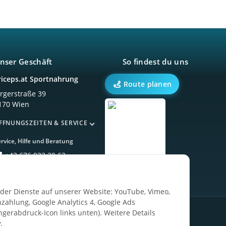
nser Geschäft
So findest du uns
riceps.at Sportnahrung
Route planen
örgerstraße 39
170 Wien
FFNUNGSZEITEN & SERVICE
rvice, Hilfe und Beratung
+43 676 933 39 63
ender Dienste auf unserer Website: YouTube, Vimeo,
zahlung, Google Analytics 4, Google Ads
ngerabdruck-Icon links unten). Weitere Details
g
.