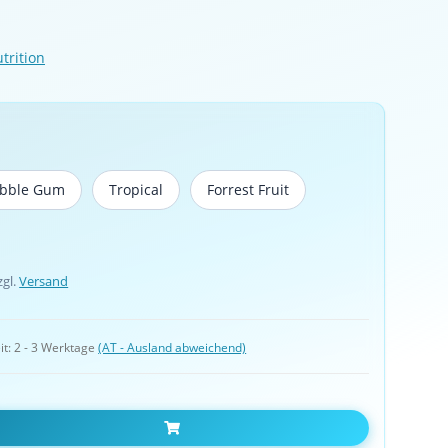
trition
bble Gum
Tropical
Forrest Fruit
Bubble Gum
Tropical
Forrest Fruit
zgl.
Versand
it:
2 - 3 Werktage
(AT - Ausland abweichend)
In den Warenkorb