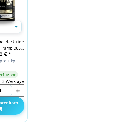
k
e Black Line
Pump 385g
ple
90 €
*
pro 1 kg
erfügbar
 - 3 Werktage
arenkorb