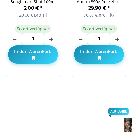
Boogieman Shot 100ml
Amino 390g Rocket Ice
Bubble Gum
Pop
2,00 €
*
29,90 €
*
20,00 € pro 1 l
76,67 € pro 1 kg
Sofort verfügbar
Sofort verfügbar
In den Warenkorb
In den Warenkorb
AUF LAGER