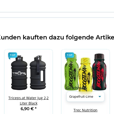
unden kauften dazu folgende Artike
TOP
TOP
Geschmack
Triceps.at Water Jug 2,2
Liter Black
6,90 €
*
Trec Nutrition