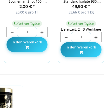
Boogieman Shot 100ml
Standard Isolate 930g
Forrest Fruit
Strawberry
2,00 €
*
49,90 €
*
20,00 € pro 1 l
53,66 € pro 1 kg
Sofort verfügbar
Sofort verfügbar
Lieferzeit: 2 - 3 Werktage
In den Warenkorb
In den Warenkorb