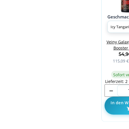
Geschmac
Veiny Galax
Booster 
Tang
54,
115,09 €
Sofort v
Lieferzeit: 2
In den W