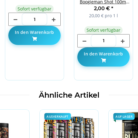
Boogieman Shot 100ml
Grapefruit-Lime
2,00 €
*
Sofort verfügbar
20,00 € pro 1 l
Sofort verfügbar
In den Warenkorb
In den Warenkorb
Ähnliche Artikel
AUSVERKAUFT
AUF LAGER