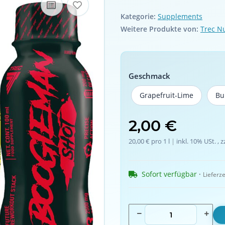
Kategorie:
Supplements
Weitere Produkte von:
Trec Nu
Geschmack
Grapefruit-Lime
Bu
Grapefruit-Lime
2,00 €
20,00 € pro 1 l
 | 
inkl. 10% USt. , z
Sofort verfügbar
 · 
Lieferze