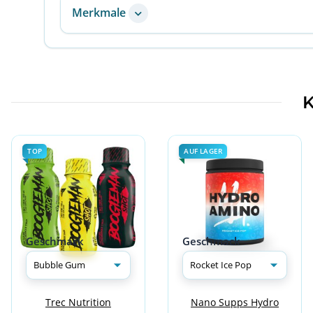
Merkmale
K
TOP
AUF LAGER
Geschmack
Geschmack
Trec Nutrition
Nano Supps Hydro