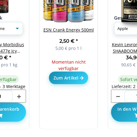
k
Geschmac
ESN Crank Energy 500ml
2,50 €
*
y Morbidius
Kevin Levron
5,00 € pro 1 l
477g Icy
SHAABOOM 
arine
Ap
90 €
*
34,
Momentan nicht
 pro 1 kg
90,65 € 
verfügbar
Zum Artikel
erfügbar
Sofort v
 - 3 Werktage
Lieferzeit: 2
arenkorb
In den W