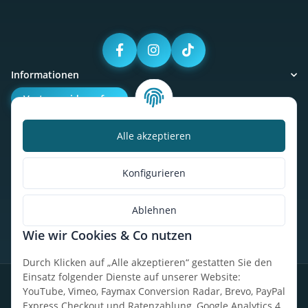
Informationen
Vertrag widerrufen
Alle akzeptieren
Kalorienbedarfsrechner
Unser Geschäft
Konfigurieren
So findest du uns
Ablehnen
Wie wir Cookies & Co nutzen
* Alle Preise inkl. gesetzlicher USt., zzgl.
Versand
Durch Klicken auf „Alle akzeptieren“ gestatten Sie den
Einsatz folgender Dienste auf unserer Website:
Datenschutz
Widerrufsrecht
AGB
Impressum
Sitemap
YouTube, Vimeo, Faymax Conversion Radar, Brevo, PayPal
Express Checkout und Ratenzahlung, Google Analytics 4,