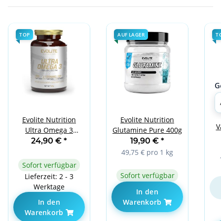
TOP
AUF LAGER
T
G
Evolite Nutrition
Evolite Nutrition
V
Ultra Omega 3
Glutamine Pure 400g
500EPA / 250DHA 100
24,90 €
*
19,90 €
*
Softgels
49,75 € pro 1 kg
Sofort verfügbar
Sofort verfügbar
Lieferzeit: 2 - 3
Werktage
In den
In den
Warenkorb
Warenkorb