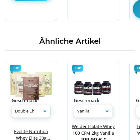
Ähnliche Artikel
TOP
TOP
A
Geschmack
Geschmack
G
T
Weider Isolate Whey
Evolite Nutrition
W
100 CFM 2kg Vanilla
Whey Elite 30g
109,90 €
*