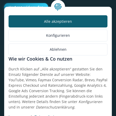
Vertrag widerrufen
Alle akzeptieren
Kalorienbedarfsrechner
Unser Geschäft
Konfigurieren
So findest du uns
Ablehnen
Wie wir Cookies & Co nutzen
* Alle Preise inkl. gesetzlicher USt., zzgl.
Versand
Durch Klicken auf „Alle akzeptieren“ gestatten Sie den
Einsatz folgender Dienste auf unserer Website:
Datenschutz
Widerrufsrecht
AGB
Impressum
Sitemap
YouTube, Vimeo, Faymax Conversion Radar, Brevo, PayPal
Express Checkout und Ratenzahlung, Google Analytics 4,
Google Ads Conversion Tracking. Sie können die
Einstellung jederzeit ändern (Fingerabdruck-Icon links
unten). Weitere Details finden Sie unter
Konfigurieren
Design, Entwicklung & technische Betreuung: UpCode.ONE Sp.
und in unserer
Datenschutzerklärung
.
z o.o.
Powered by
JTL-Shop