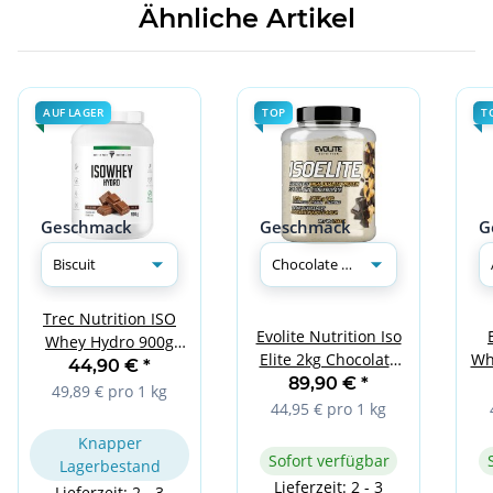
Ähnliche Artikel
AUF LAGER
TOP
T
Geschmack
Geschmack
G
Trec Nutrition ISO
Evolite Nutrition Iso
Whey Hydro 900g
Elite 2kg Chocolate
Wh
Biscuit
44,90 €
*
Peanut
89,90 €
*
49,89 € pro 1 kg
44,95 € pro 1 kg
Knapper
Sofort verfügbar
Lagerbestand
Lieferzeit: 2 - 3
Lieferzeit: 2 - 3