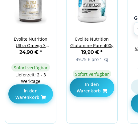
G
Evolite Nutrition
Evolite Nutrition
Ultra Omega 3
Glutamine Pure 400g
V
500EPA / 250DHA 100
24,90 €
*
19,90 €
*
Softgels
49,75 € pro 1 kg
Sofort verfügbar
Sofort verfügbar
Lieferzeit: 2 - 3
Werktage
In den
In den
Warenkorb
Warenkorb