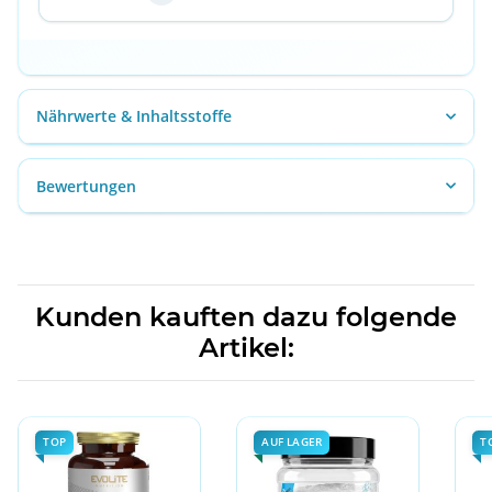
Nährwerte & Inhaltsstoffe
Bewertungen
Kunden kauften dazu folgende
Artikel:
TOP
AUF LAGER
T