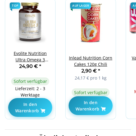
TOP
AUF LAGER
A
Evolite Nutrition
Inlead Nutrition Corn
Va
Ultra Omega 3
Cakes 120g Chili
500EPA / 250DHA 100
24,90 €
*
2,90 €
*
Softgels
24,17 € pro 1 kg
Sofort verfügbar
Lieferzeit: 2 - 3
Sofort verfügbar
Werktage
In den
In den
Warenkorb
Warenkorb