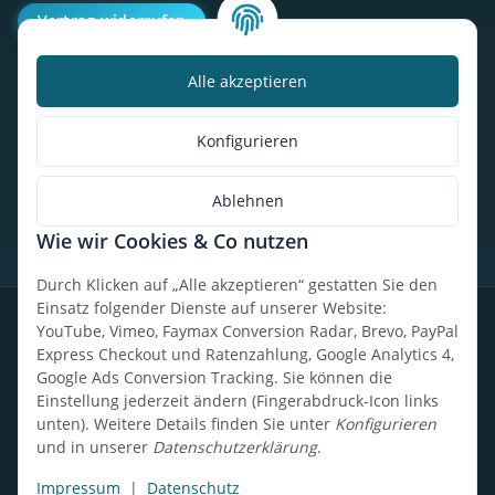
Vertrag widerrufen
Alle akzeptieren
Kalorienbedarfsrechner
Unser Geschäft
Konfigurieren
So findest du uns
Ablehnen
Wie wir Cookies & Co nutzen
* Alle Preise inkl. gesetzlicher USt., zzgl.
Versand
Durch Klicken auf „Alle akzeptieren“ gestatten Sie den
Einsatz folgender Dienste auf unserer Website:
Datenschutz
Widerrufsrecht
AGB
Impressum
Sitemap
YouTube, Vimeo, Faymax Conversion Radar, Brevo, PayPal
Express Checkout und Ratenzahlung, Google Analytics 4,
Google Ads Conversion Tracking. Sie können die
Einstellung jederzeit ändern (Fingerabdruck-Icon links
unten). Weitere Details finden Sie unter
Konfigurieren
Design, Entwicklung & technische Betreuung: UpCode.ONE Sp.
und in unserer
Datenschutzerklärung
.
z o.o.
Powered by
JTL-Shop
Impressum
|
Datenschutz