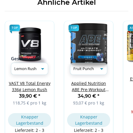
Ähnliche Artikel
TOP
TOP
A
Geschmack
Geschmack
E
VAST V8 Total Energy
Applied Nutrition
336g Lemon Rush
ABE Pre-Workout
Booster 375g Fruit
39,90 €
*
34,90 €
*
Punch
118,75 € pro 1 kg
93,07 € pro 1 kg
Knapper
Knapper
Lagerbestand
Lagerbestand
Lieferzeit: 2 - 3
Lieferzeit: 2 - 3