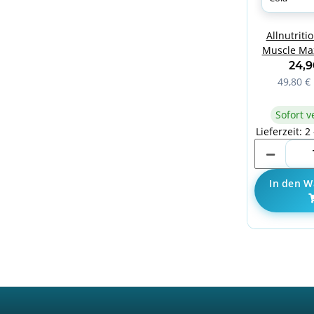
Allnutriti
Muscle Max
24,
49,80 € 
Sofort v
Lieferzeit: 2
In den W