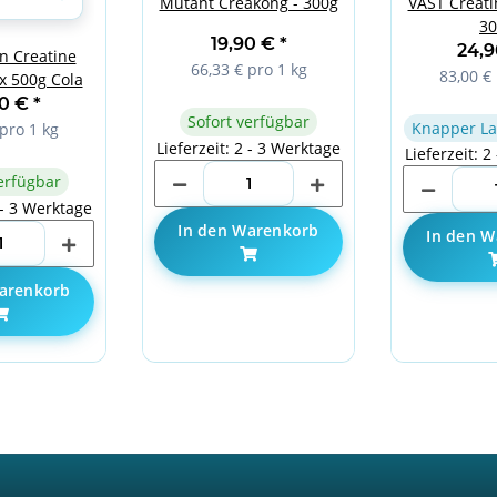
Mutant Creakong - 300g
VAST Creati
30
19,90 €
*
24,
on Creatine
66,33 € pro 1 kg
83,00 € 
 500g Cola
90 €
*
Sofort verfügbar
Knapper La
pro 1 kg
Lieferzeit: 2 - 3 Werktage
Lieferzeit: 2
erfügbar
 - 3 Werktage
In den Warenkorb
In den W
arenkorb