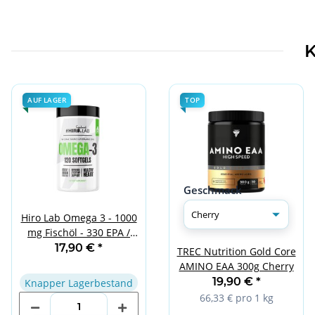
K
AUF LAGER
TOP
Geschmack
Hiro Lab Omega 3 - 1000
mg Fischöl - 330 EPA /
220 DHA - 120 Softgels
17,90 €
*
TREC Nutrition Gold Core
AMINO EAA 300g Cherry
19,90 €
*
Knapper Lagerbestand
66,33 € pro 1 kg