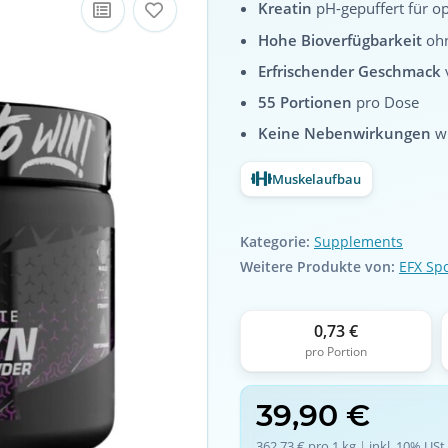
Kreatin
pH-gepuffert für o
Hohe Bioverfügbarkeit
ohn
Erfrischender Geschmack
55 Portionen
pro Dose
Keine Nebenwirkungen
wi
Muskelaufbau
Kategorie:
Supplements
Weitere Produkte von:
EFX Spo
0,73 €
pro Portion
39,90 €
362,73 € pro 1 kg
 | 
inkl. 10% USt.