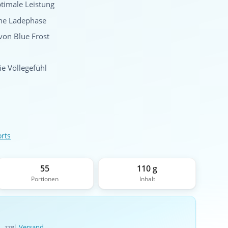
ptimale Leistung
e Ladephase
von Blue Frost
e Völlegefühl
rts
55
110 g
Portionen
Inhalt
 , zzgl.
Versand