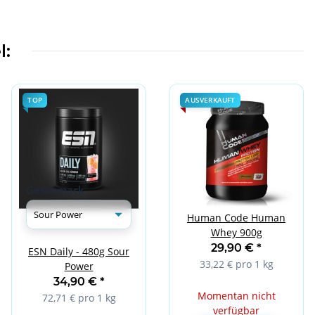
l:
TOP
AUSVERKAUFT
Geschmack
Human Code Human
Whey 900g
29,90 €
*
ESN Daily - 480g Sour
33,22 € pro 1 kg
Power
34,90 €
*
Momentan nicht
72,71 € pro 1 kg
verfügbar