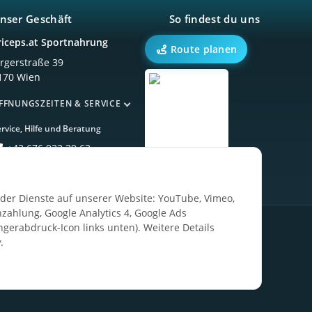
nser Geschäft
So findest du uns
riceps.at Sportnahrung
Route planen
örgerstraße 39
170 Wien
FFNUNGSZEITEN & SERVICE
rvice, Hilfe und Beratung
+43 676 933 39 63
ender Dienste auf unserer Website: YouTube, Vimeo,
zahlung, Google Analytics 4, Google Ads
ngerabdruck-Icon links unten). Weitere Details
g
.