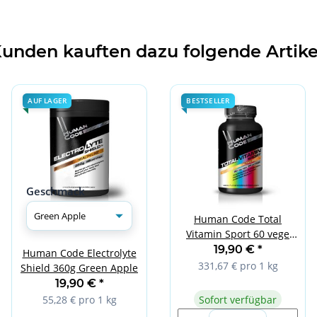
unden kauften dazu folgende Artike
AUF LAGER
BESTSELLER
Geschmack
Human Code Total
Vitamin Sport 60 vege
caps
19,90 €
*
Human Code Electrolyte
331,67 € pro 1 kg
Shield 360g Green Apple
19,90 €
*
Sofort verfügbar
55,28 € pro 1 kg