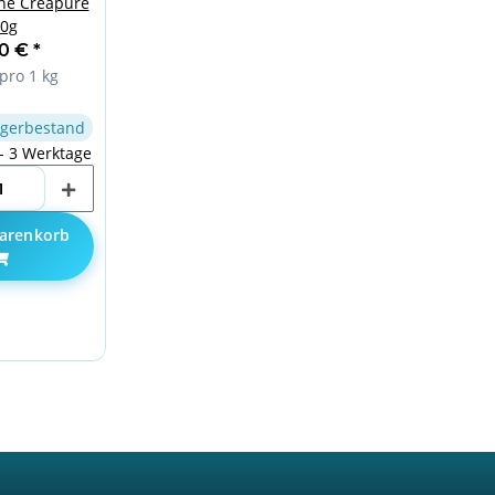
ne Creapure
0g
90 €
*
pro 1 kg
gerbestand
 - 3 Werktage
arenkorb