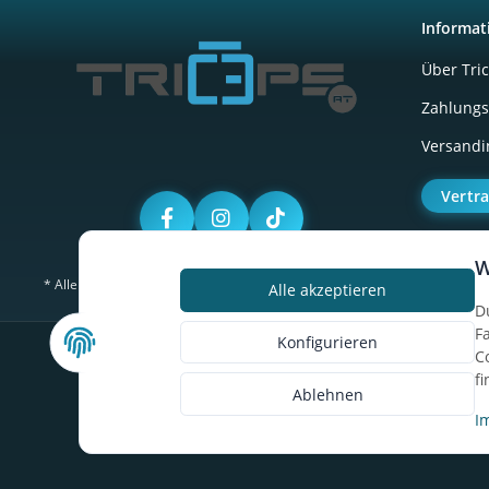
Informat
Über Tri
Zahlungs
Versandi
Vertr
W
* Alle Preise inkl. gesetzlicher USt., zzgl.
Versand
Alle akzeptieren
D
F
Konfigurieren
C
f
Ablehnen
I