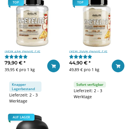
TOP
TOP
Evolite Nutrition Whey Elite
Evolite Nutrition Whey Elite
New 2kg Apple Pie
New 900g Apple Pie
79,90 €
*
44,90 €
*
In den Warenkorb
In den
39,95 € pro 1 kg
49,89 € pro 1 kg
Knapper
Sofort verfügbar
Lagerbestand
Lieferzeit: 2 - 3
Lieferzeit: 2 - 3
Werktage
Werktage
AUF LAGER