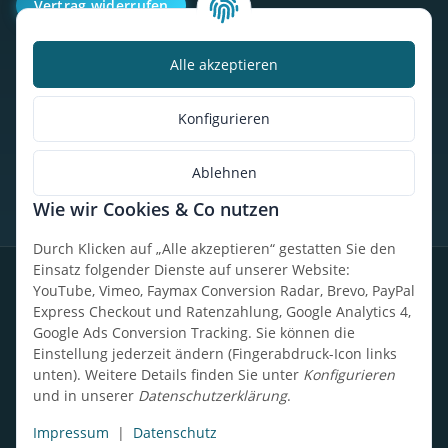
Vertrag widerrufen
Alle akzeptieren
Kalorienbedarfsrechner
Unser Geschäft
Konfigurieren
So findest du uns
Ablehnen
Wie wir Cookies & Co nutzen
* Alle Preise inkl. gesetzlicher USt., zzgl.
Versand
Durch Klicken auf „Alle akzeptieren“ gestatten Sie den
Einsatz folgender Dienste auf unserer Website:
Datenschutz
Widerrufsrecht
AGB
Impressum
Sitemap
YouTube, Vimeo, Faymax Conversion Radar, Brevo, PayPal
Express Checkout und Ratenzahlung, Google Analytics 4,
Google Ads Conversion Tracking. Sie können die
Einstellung jederzeit ändern (Fingerabdruck-Icon links
unten). Weitere Details finden Sie unter
Konfigurieren
Design, Entwicklung & technische Betreuung: UpCode.ONE Sp.
und in unserer
Datenschutzerklärung
.
z o.o.
Powered by
JTL-Shop
Impressum
|
Datenschutz