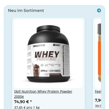
Neu im Sortiment
Skill Nutrition Whey Protein Powder
Feel Fit
2000g
7,90 €
74,90 €
*
39,50 € 
37,45 € pro 1 kg