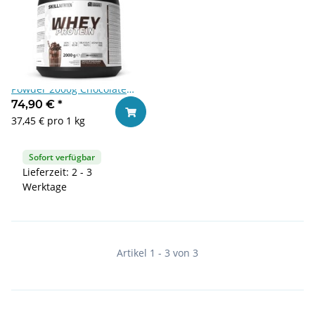
Skill Nutrition Whey Protein
Powder 2000g Chocolate
Milkshake
74,90 €
*
In den Warenkorb
37,45 € pro 1 kg
Sofort verfügbar
Lieferzeit: 2 - 3
Werktage
Artikel 1 - 3 von 3