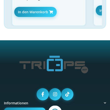
In de
In den Warenkorb
Informationen