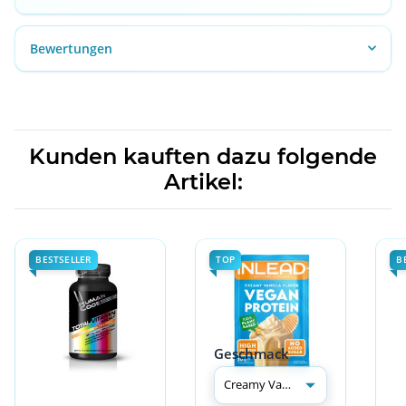
Bewertungen
Kunden kauften dazu folgende
Artikel:
BESTSELLER
TOP
B
Geschmack