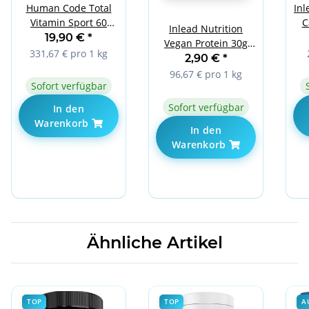
Human Code Total
Inl
Vitamin Sport 60
C
Inlead Nutrition
vege caps
19,90 €
*
Vegan Protein 30g
331,67 € pro 1 kg
Creamy Vanilla
2,90 €
*
96,67 € pro 1 kg
Sofort verfügbar
Sofort verfügbar
In den
Warenkorb
In den
Warenkorb
Ähnliche Artikel
TOP
TOP
A