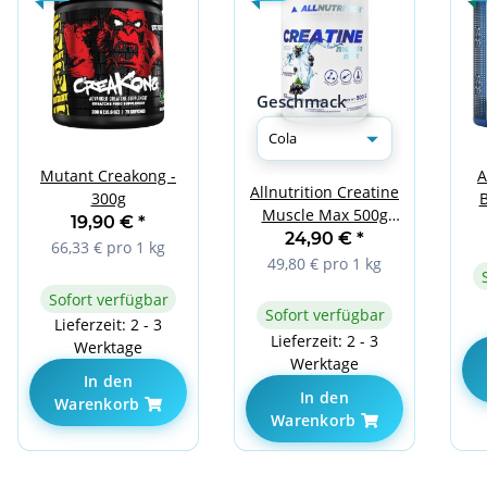
Geschmack
Mutant Creakong -
A
Allnutrition Creatine
300g
Muscle Max 500g
19,90 €
*
Cola
24,90 €
*
66,33 € pro 1 kg
49,80 € pro 1 kg
Sofort verfügbar
Sofort verfügbar
Lieferzeit: 2 - 3
Lieferzeit: 2 - 3
Werktage
Werktage
In den
In den
Warenkorb
Warenkorb