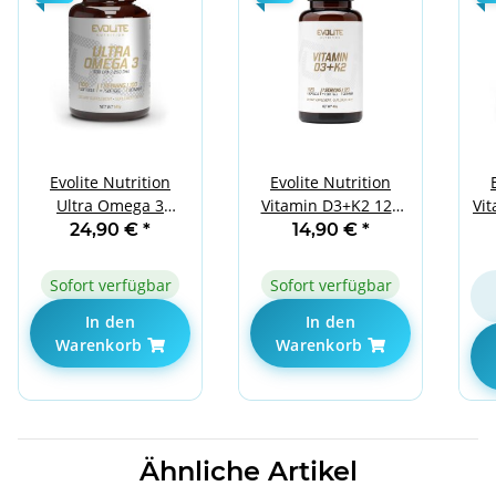
Evolite Nutrition
Evolite Nutrition
Ultra Omega 3
Vitamin D3+K2 120
Vi
500EPA / 250DHA 100
Caps
24,90 €
*
14,90 €
*
Softgels
Sofort verfügbar
Sofort verfügbar
In den
In den
Warenkorb
Warenkorb
Ähnliche Artikel