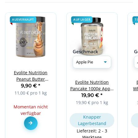
AUSVERKAUFT
AUF LAGER
T
Geschmack
G
Evolite Nutrition
Peanut Butter
Evolite Nutrition
Smooth 900g
9,90 €
*
Wh
Pancake 1000g Apple
11,00 € pro 1 kg
Pie
19,90 €
*
19,90 € pro 1 kg
Momentan nicht
verfügbar
Knapper
Zum Artikel
Lagerbestand
Lieferzeit: 2 - 3
Werktage