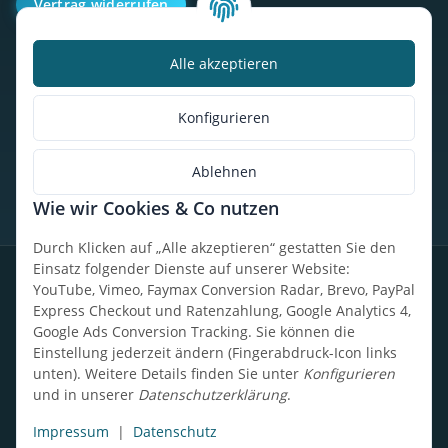
Vertrag widerrufen
Alle akzeptieren
Kalorienbedarfsrechner
Unser Geschäft
Konfigurieren
So findest du uns
Ablehnen
Wie wir Cookies & Co nutzen
* Alle Preise inkl. gesetzlicher USt., zzgl.
Versand
Durch Klicken auf „Alle akzeptieren“ gestatten Sie den
Einsatz folgender Dienste auf unserer Website:
Datenschutz
Widerrufsrecht
AGB
Impressum
Sitemap
YouTube, Vimeo, Faymax Conversion Radar, Brevo, PayPal
Express Checkout und Ratenzahlung, Google Analytics 4,
Google Ads Conversion Tracking. Sie können die
Einstellung jederzeit ändern (Fingerabdruck-Icon links
unten). Weitere Details finden Sie unter
Konfigurieren
Design, Entwicklung & technische Betreuung: UpCode.ONE Sp.
und in unserer
Datenschutzerklärung
.
z o.o.
Powered by
JTL-Shop
Impressum
|
Datenschutz