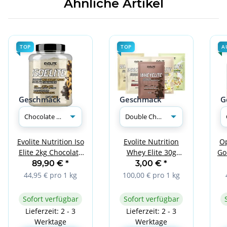
Ähnliche Artikel
TOP
TOP
A
Geschmack
Geschmack
G
O
Evolite Nutrition Iso
Evolite Nutrition
Go
Elite 2kg Chocolate
Whey Elite 30g
W
Peanut
Double Chocolate
89,90 €
*
3,00 €
*
44,95 € pro 1 kg
100,00 € pro 1 kg
Sofort verfügbar
Sofort verfügbar
Lieferzeit: 2 - 3
Lieferzeit: 2 - 3
Werktage
Werktage