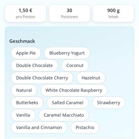
1,50 €
30
900 g
pro Portion
Portionen
Inhalt
Geschmack
Apple Pie
Blueberry Yogurt
Apple Pie
Blueberry Yogurt
Double Chocolate
Coconut
Double Chocolate
Coconut
Double Chocolate Cherry
Hazelnut
Double Chocolate Cherry
Hazelnut
Natural
White Chocolate Raspberry
Natural
White Chocolate Raspberry
Butterkeks
Salted Caramel
Strawberry
Butterkeks
Salted Caramel
Strawberry
Vanilla
Caramel Macchiato
Vanilla
Caramel Macchiato
Vanilla and Cinnamon
Pistachio
Vanilla and Cinnamon
Pistachio