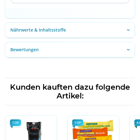
Nährwerte & Inhaltsstoffe
Bewertungen
Kunden kauften dazu folgende
Artikel:
TOP
TOP
A