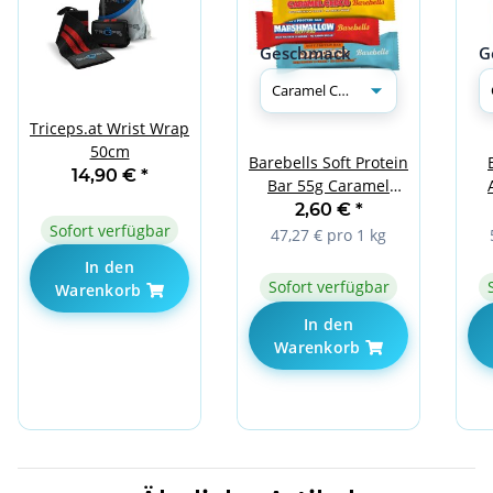
Geschmack
G
Triceps.at Wrist Wrap
50cm
Barebells Soft Protein
14,90 €
*
Bar 55g Caramel
Choco
2,60 €
*
Sofort verfügbar
47,27 € pro 1 kg
In den
Sofort verfügbar
Warenkorb
In den
Warenkorb