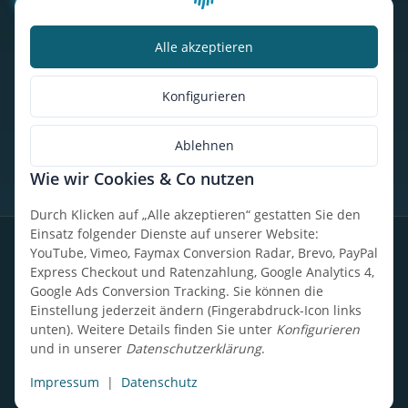
Alle akzeptieren
Kalorienbedarfsrechner
Unser Geschäft
Konfigurieren
So findest du uns
Ablehnen
Wie wir Cookies & Co nutzen
* Alle Preise inkl. gesetzlicher USt., zzgl.
Versand
Durch Klicken auf „Alle akzeptieren“ gestatten Sie den
Einsatz folgender Dienste auf unserer Website:
Datenschutz
Widerrufsrecht
AGB
Impressum
Sitemap
YouTube, Vimeo, Faymax Conversion Radar, Brevo, PayPal
Express Checkout und Ratenzahlung, Google Analytics 4,
Google Ads Conversion Tracking. Sie können die
Einstellung jederzeit ändern (Fingerabdruck-Icon links
unten). Weitere Details finden Sie unter
Konfigurieren
Design, Entwicklung & technische Betreuung: UpCode.ONE Sp.
und in unserer
Datenschutzerklärung
.
z o.o.
Powered by
JTL-Shop
Impressum
|
Datenschutz