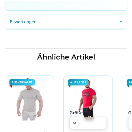
Bewertungen
Ähnliche Artikel
AUSVERKAUFT
AUF LAGER
A
Größe
G