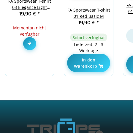
FA Sportswear T-shirt
FA 
03 Elegance Light
FA Sportswear T-shirt
01
Grey
19,90 €
*
01 Red Basic M
19,90 €
*
Momentan nicht
verfügbar
Sofort verfügbar
Zum Artikel
Lieferzeit: 2 - 3
Werktage
In den
Warenkorb