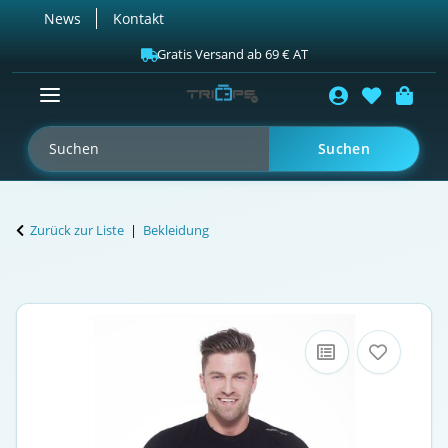
News
Kontakt
Gratis Versand ab 69 € AT
Suchen
Zurück zur Liste
Bekleidung