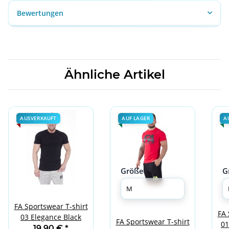
Bewertungen
Ähnliche Artikel
AUSVERKAUFT
AUF LAGER
A
Größe
G
FA Sportswear T-shirt
FA 
03 Elegance Black
FA Sportswear T-shirt
01
19,90 €
*