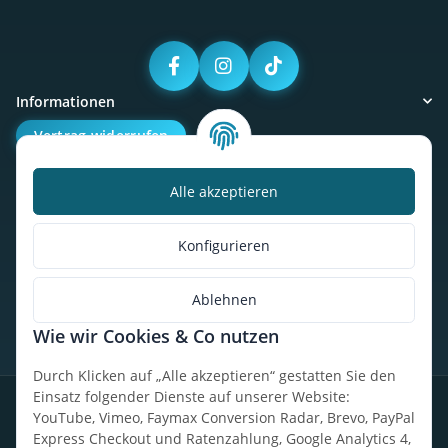
Informationen
Vertrag widerrufen
Alle akzeptieren
Kalorienbedarfsrechner
Unser Geschäft
Konfigurieren
So findest du uns
Ablehnen
Wie wir Cookies & Co nutzen
* Alle Preise inkl. gesetzlicher USt., zzgl.
Versand
Durch Klicken auf „Alle akzeptieren“ gestatten Sie den
Einsatz folgender Dienste auf unserer Website:
Datenschutz
Widerrufsrecht
AGB
Impressum
Sitemap
YouTube, Vimeo, Faymax Conversion Radar, Brevo, PayPal
Express Checkout und Ratenzahlung, Google Analytics 4,