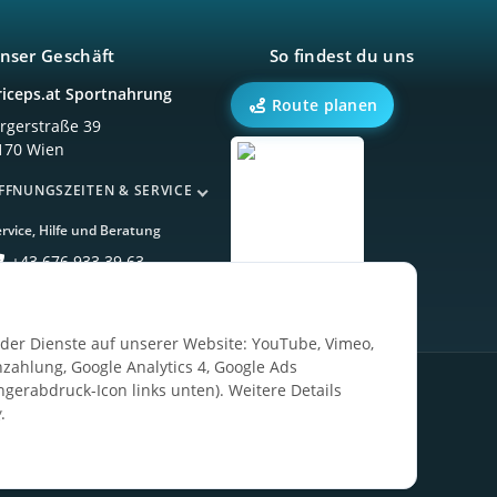
nser Geschäft
So findest du uns
riceps.at Sportnahrung
Route planen
örgerstraße 39
170 Wien
FFNUNGSZEITEN & SERVICE
rvice, Hilfe und Beratung
+43 676 933 39 63
ender Dienste auf unserer Website: YouTube, Vimeo,
zahlung, Google Analytics 4, Google Ads
ngerabdruck-Icon links unten). Weitere Details
g
.