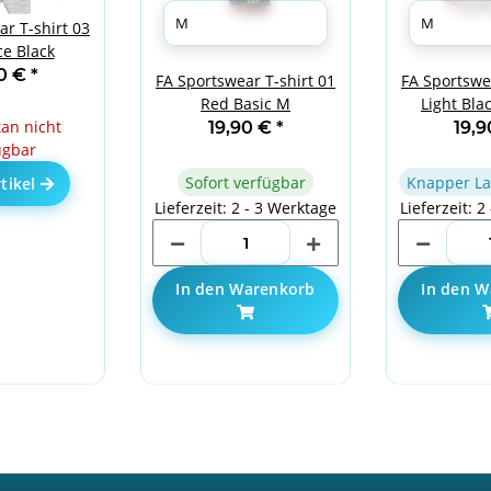
r T-shirt 03
e Black
90 €
*
FA Sportswear T-shirt 01
FA Sportswea
Red Basic M
Light Bla
n nicht
19,90 €
*
19,
ügbar
Sofort verfügbar
Knapper La
tikel
Lieferzeit: 2 - 3 Werktage
Lieferzeit: 2
In den Warenkorb
In den W