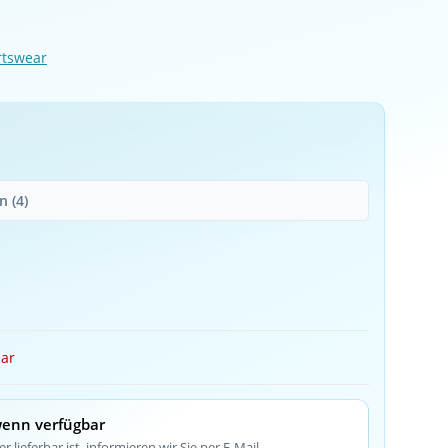
rtswear
 (4)
bar
wenn verfügbar
r lieferbar ist, informieren wir Sie per E-Mail.