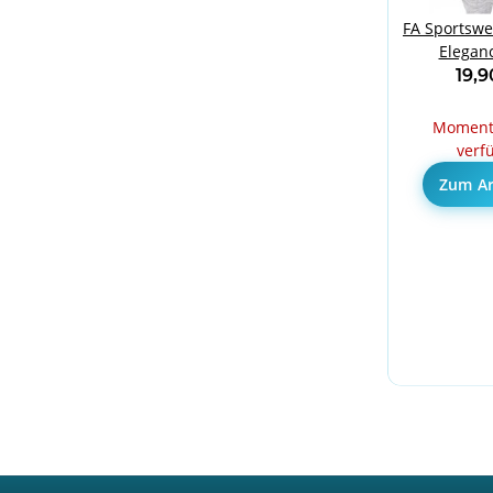
FA Sportswea
Eleganc
19,
Momenta
verf
Zum Ar