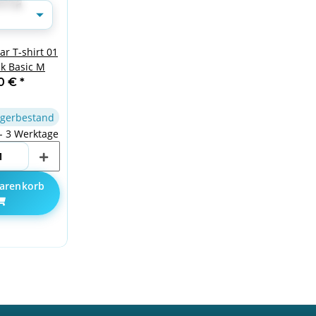
r T-shirt 01
ck Basic M
90 €
*
gerbestand
 - 3 Werktage
arenkorb