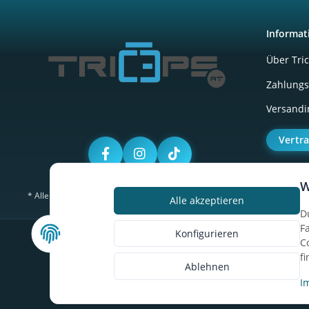
Informat
Über Tri
Zahlungs
Versandi
Vertr
W
* Alle Preise inkl. gesetzlicher USt., zzgl.
Versand
Alle akzeptieren
D
F
Konfigurieren
C
f
Ablehnen
I