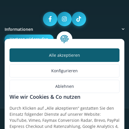
Informationen
Vertrag widerrufen
Alle akzeptieren
Kalorienbedarfsrechner
Unser Geschäft
Konfigurieren
So findest du uns
Ablehnen
Wie wir Cookies & Co nutzen
* Alle Preise inkl. gesetzlicher USt., zzgl.
Versand
Durch Klicken auf „Alle akzeptieren“ gestatten Sie den
Einsatz folgender Dienste auf unserer Website:
Datenschutz
Widerrufsrecht
AGB
Impressum
Sitemap
YouTube, Vimeo, Faymax Conversion Radar, Brevo, PayPal
Express Checkout und Ratenzahlung, Google Analytics 4,