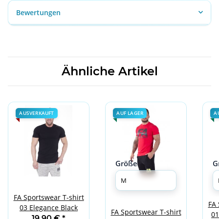
Bewertungen
Ähnliche Artikel
AUSVERKAUFT
AUF LAGER
A
Größe
G
FA Sportswear T-shirt
FA 
03 Elegance Black
FA Sportswear T-shirt
01
19,90 €
*