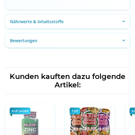
Nährwerte & Inhaltsstoffe
Bewertungen
Kunden kauften dazu folgende
Artikel:
AUF LAGER
TOP
A