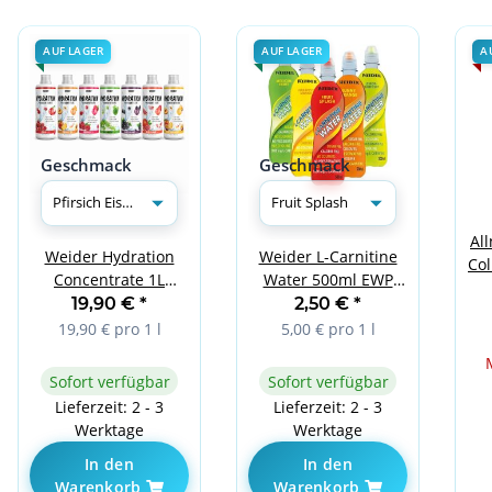
AUF LAGER
AUF LAGER
A
Geschmack
Geschmack
All
Weider Hydration
Weider L-Carnitine
Col
Concentrate 1L
Water 500ml EWP
Pfirsich Eistee
Fruit Splash
19,90 €
*
2,50 €
*
19,90 € pro 1 l
5,00 € pro 1 l
Sofort verfügbar
Sofort verfügbar
Lieferzeit: 2 - 3
Lieferzeit: 2 - 3
Werktage
Werktage
In den
In den
Warenkorb
Warenkorb