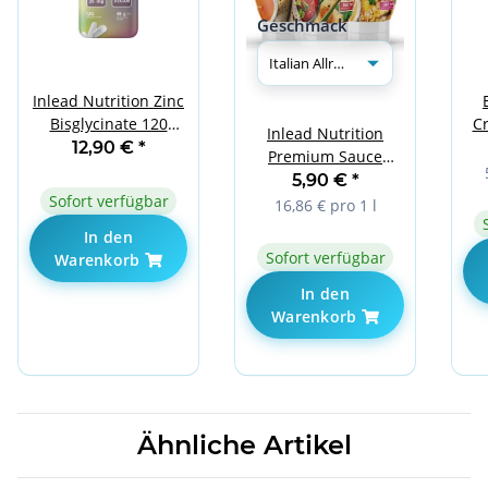
Geschmack
Inlead Nutrition Zinc
Bisglycinate 120
Cr
Inlead Nutrition
Veggie Caps
12,90 €
*
Premium Sauce
350ml Italian
5,90 €
*
Sofort verfügbar
Allrounder
16,86 € pro 1 l
In den
Sofort verfügbar
Warenkorb
In den
Warenkorb
Ähnliche Artikel