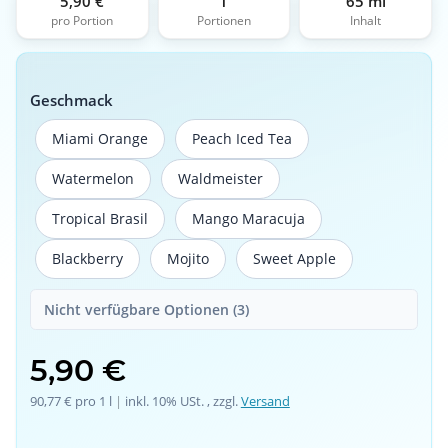
5,90 €
1
65 ml
pro Portion
Portionen
Inhalt
Geschmack
Miami Orange
Peach Iced Tea
Miami Orange
Peach Iced Tea
Watermelon
Waldmeister
Watermelon
Waldmeister
Tropical Brasil
Mango Maracuja
Tropical Brasil
Mango Maracuja
Blackberry
Mojito
Sweet Apple
Blackberry
Mojito
Sweet Apple
Nicht verfügbare Optionen (3)
5,90 €
90,77 € pro 1 l
 | 
inkl. 10% USt. , zzgl.
Versand