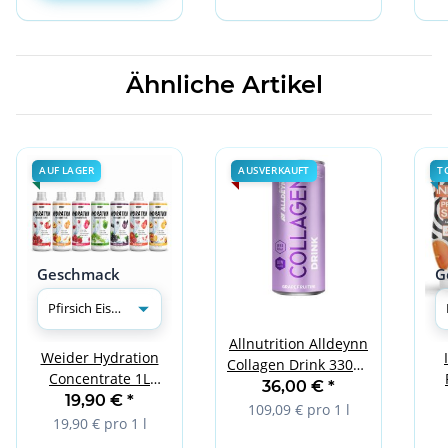
Ähnliche Artikel
AUF LAGER
AUSVERKAUFT
T
Geschmack
G
Allnutrition Alldeynn
Weider Hydration
Collagen Drink 330ml
Concentrate 1L
Grapefrutini - 24
36,00 €
*
3
Pfirsich Eistee
19,90 €
*
Stück
109,09 € pro 1 l
19,90 € pro 1 l