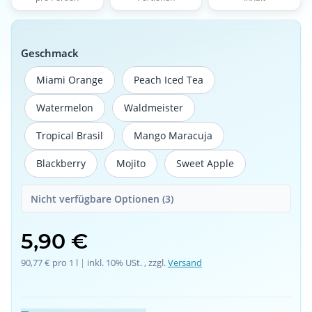
Geschmack
Miami Orange
Peach Iced Tea
Miami Orange
Peach Iced Tea
Watermelon
Waldmeister
Watermelon
Waldmeister
Tropical Brasil
Mango Maracuja
Tropical Brasil
Mango Maracuja
Blackberry
Mojito
Sweet Apple
Blackberry
Mojito
Sweet Apple
Nicht verfügbare Optionen (3)
5,90 €
90,77 € pro 1 l
 | 
inkl. 10% USt. , zzgl.
Versand