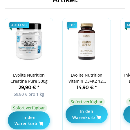
AUF LAGER
TOP
A
Evolite Nutrition
Evolite Nutrition
Inl
Creatine Pure 500g
Vitamin D3+K2 120
Caps
29,90 €
*
14,90 €
*
59,80 € pro 1 kg
Sofort verfügbar
Sofort verfügbar
In den
In den
Warenkorb
Warenkorb