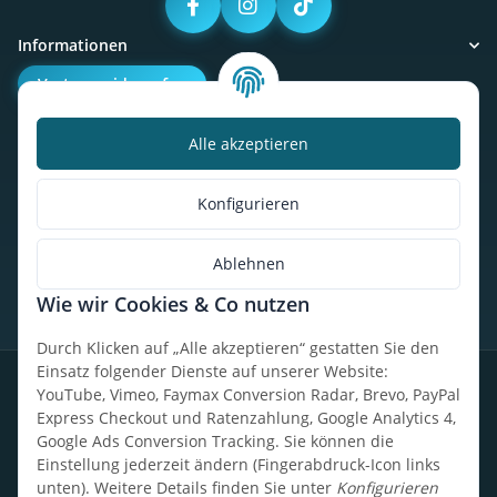
Informationen
Vertrag widerrufen
Alle akzeptieren
Kalorienbedarfsrechner
Unser Geschäft
Konfigurieren
So findest du uns
Ablehnen
Wie wir Cookies & Co nutzen
* Alle Preise inkl. gesetzlicher USt., zzgl.
Versand
Durch Klicken auf „Alle akzeptieren“ gestatten Sie den
Einsatz folgender Dienste auf unserer Website:
Datenschutz
Widerrufsrecht
AGB
Impressum
Sitemap
YouTube, Vimeo, Faymax Conversion Radar, Brevo, PayPal
Express Checkout und Ratenzahlung, Google Analytics 4,
Google Ads Conversion Tracking. Sie können die
Einstellung jederzeit ändern (Fingerabdruck-Icon links
unten). Weitere Details finden Sie unter
Konfigurieren