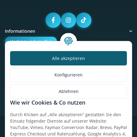
Informationen
Vertrag widerrufen
Alle akzeptieren
Kalorienbedarfsrechner
Unser Geschäft
Konfigurieren
So findest du uns
Ablehnen
Wie wir Cookies & Co nutzen
* Alle Preise inkl. gesetzlicher USt., zzgl.
Versand
Durch Klicken auf „Alle akzeptieren“ gestatten Sie den
Einsatz folgender Dienste auf unserer Website:
Datenschutz
Widerrufsrecht
AGB
Impressum
Sitemap
YouTube, Vimeo, Faymax Conversion Radar, Brevo, PayPal
Express Checkout und Ratenzahlung, Google Analytics 4,