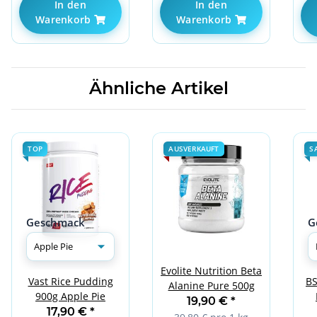
In den
In den
Warenkorb
Warenkorb
Ähnliche Artikel
TOP
AUSVERKAUFT
S
Geschmack
G
Evolite Nutrition Beta
BS
Vast Rice Pudding
Alanine Pure 500g
900g Apple Pie
19,90 €
*
17,90 €
*