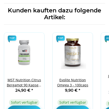
Kunden kauften dazu folgende
Artikel:
TOP
TOP
A
MST Nutrition Citrus
Evolite Nutrition
Bergamot 90 Kapseln
Omega 3 - 100caps
M
| Cholesterin & Herz
24,90 €
*
9,90 €
*
Sofort verfügbar
Sofort verfügbar