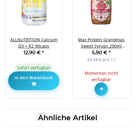
ALLNUTRITION Calcium
Max Protein Grandmas
D3 + K2 90caps
Sweet Syrups 290ml
Strawberry
12,90 €
*
5,90 €
*
20,34 € pro 1 l
Sofort verfügbar
Momentan nicht
In den Warenkorb
verfügbar
Zum Artikel
Ähnliche Artikel