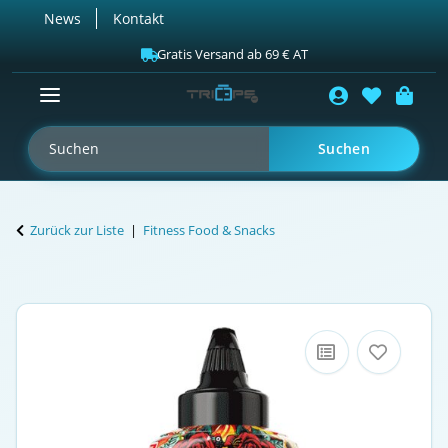
News
Kontakt
Gratis Versand ab 69 € AT
Suchen
Zurück zur Liste
Fitness Food & Snacks