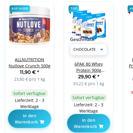
AUF LAGER
TOP
A
Geschmack
ALLNUTRITION
6PAK 80 Whey
Nutlove Crunch 500g
Pr
Protein 900g
11,90 €
*
CHOCOLATE
29,90 €
*
23,80 € pro 1 kg
33,22 € pro 1 kg
Sofort verfügbar
Sofort verfügbar
Lieferzeit: 2 - 3
Lieferzeit: 2 - 3
Werktage
Werktage
In den
In den
Warenkorb
Warenkorb