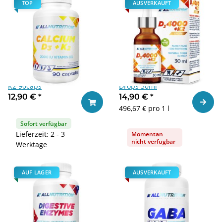
TOP
AUSVERKAUFT
ALLNUTRITION Calcium D3 +
Allnutrition D3 4000 +K2
K2 90caps
Drops 30ml
12,90 €
*
14,90 €
*
Zum Ar
In den Warenkorb
496,67 € pro 1 l
Sofort verfügbar
Lieferzeit: 2 - 3
Momentan
nicht verfügbar
Werktage
AUF LAGER
AUSVERKAUFT