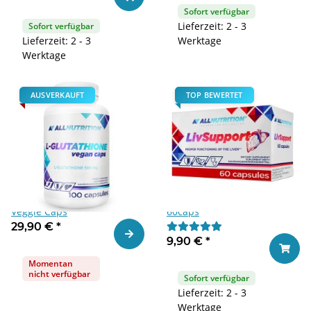
Sofort verfügbar
Lieferzeit: 2 - 3
Sofort verfügbar
Lieferzeit: 2 - 3
Werktage
Werktage
AUSVERKAUFT
TOP BEWERTET
Allnutrition L-Glutathion 100
ALLNUTRITION LivSupport
Veggie Caps
60caps
29,90 €
*
Zum Artikel
9,90 €
*
In den
Momentan
nicht verfügbar
Sofort verfügbar
Lieferzeit: 2 - 3
Werktage