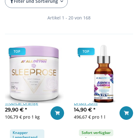
Filter und Sortierung
Artikel 1 - 20 von 168
TOP
TOP
ALLDEYNN SLEEPROSE 280g
Allnutrition Ashwagandha
Tropical Orange
Drops 30ml
29,90 €
*
14,90 €
*
In den Warenkorb
In den
106,79 € pro 1 kg
496,67 € pro 1 l
Knapper
Sofort verfügbar
Lagerbestand