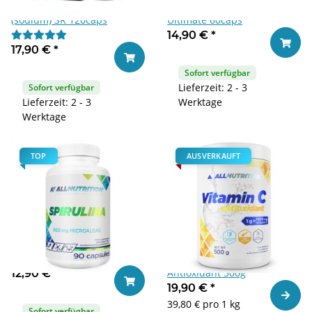
Allnutrition Natriumbutyrat
Allnutrition Probiotic 100
(sodium) SR 120caps
Ultimate 60caps
14,90 €
*
In den
17,90 €
*
In den Warenkorb
Sofort verfügbar
Lieferzeit: 2 - 3
Sofort verfügbar
Lieferzeit: 2 - 3
Werktage
Werktage
TOP
AUSVERKAUFT
Allnutrition Spirulina 90caps
Allnutrition Vitamin C
Antioxidant 500g
12,90 €
*
In den Warenkorb
19,90 €
*
Zum Ar
39,80 € pro 1 kg
Sofort verfügbar