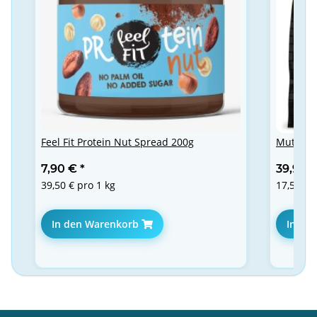
Feel Fit Protein Nut Spread 200g
Mutant 
7,90 €
*
39,90 
39,50 € pro 1 kg
17,58 € 
In den Warenkorb
In de