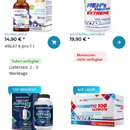
Allnutrition Melatonin Forte
Allnutrition MEN'S SUPPORT
Drops 30ml
EXTREME 120caps
14,90 €
*
19,90 €
*
Zum Ar
In den Warenkorb
496,67 € pro 1 l
Momentan
nicht verfügbar
Sofort verfügbar
Lieferzeit: 2 - 3
Werktage
TOP BEWERTET
AUF LAGER