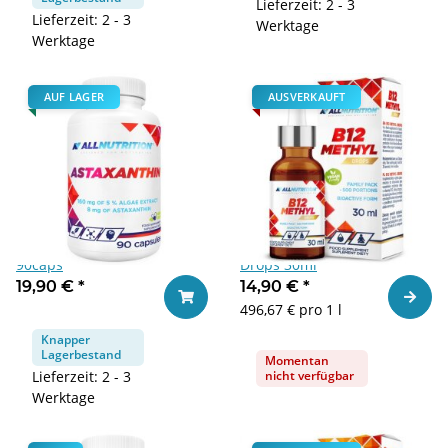
Lieferzeit: 2 - 3
Lieferzeit: 2 - 3
Werktage
Werktage
AUF LAGER
AUSVERKAUFT
Allnutrition Astaxanthin
Allnutrition B12 Methyl
90caps
Drops 30ml
19,90 €
*
14,90 €
*
Zum Ar
In den Warenkorb
496,67 € pro 1 l
Knapper
Lagerbestand
Momentan
Lieferzeit: 2 - 3
nicht verfügbar
Werktage