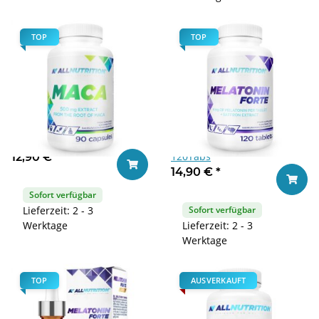
TOP
TOP
Allnutrition Maca 90caps
Allnutrition Melatonin Forte
120Tabs
12,90 €
*
In den Warenkorb
14,90 €
*
In den
Sofort verfügbar
Lieferzeit: 2 - 3
Sofort verfügbar
Werktage
Lieferzeit: 2 - 3
Werktage
TOP
AUSVERKAUFT