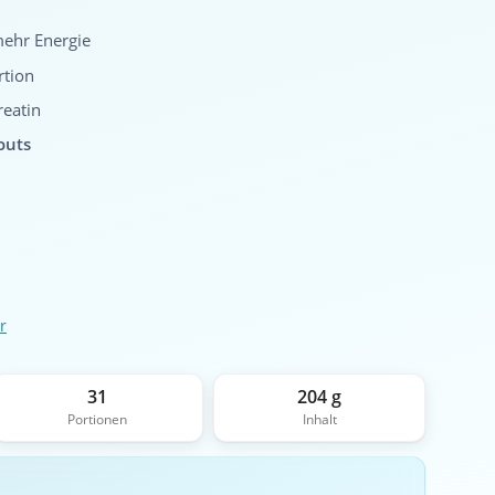
ehr Energie
rtion
eatin
outs
r
31
204 g
Portionen
Inhalt