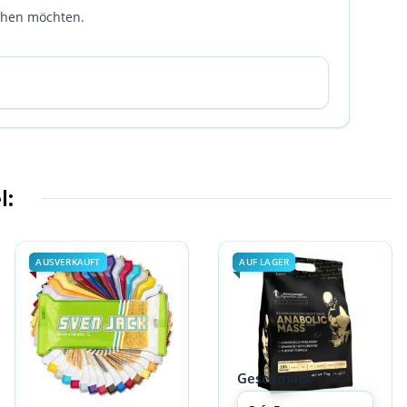
ichen möchten.
l:
AUSVERKAUFT
AUF LAGER
Geschmack