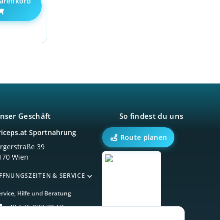
arenkorb
nser Geschäft
So findest du uns
riceps.at Sportnahrung
Route planen
örgerstraße 39
170 Wien
FFNUNGSZEITEN & SERVICE
rvice, Hilfe und Beratung
+43 676 933 39 63