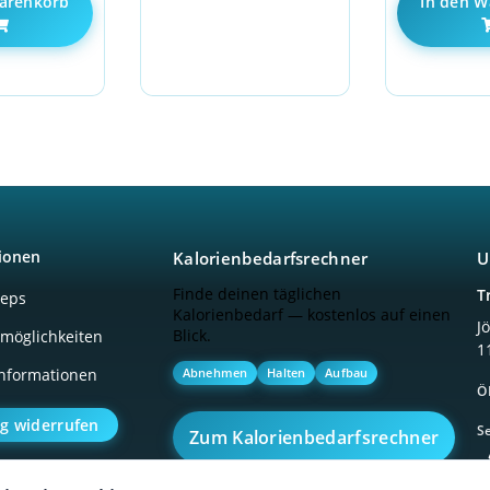
arenkorb
In den W
ionen
Kalorienbedarfsrechner
U
Finde deinen täglichen
T
ceps
Kalorienbedarf — kostenlos auf einen
J
Blick.
möglichkeiten
1
Abnehmen
Halten
Aufbau
nformationen
Ö
ag widerrufen
Se
Zum Kalorienbedarfsrechner