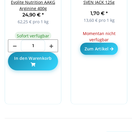
Evolite Nutrition AAKG
SVEN JACK 125g
Arginine 400g
1,70 €
*
24,90 €
*
13,60 € pro 1 kg
62,25 € pro 1 kg
Momentan nicht
Sofort verfügbar
verfügbar
Zum Artikel
In den Warenkorb