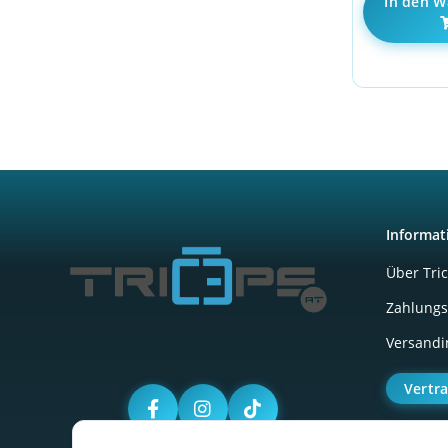
In den W
Informat
Über Tri
Zahlungs
Versandi
Vertr