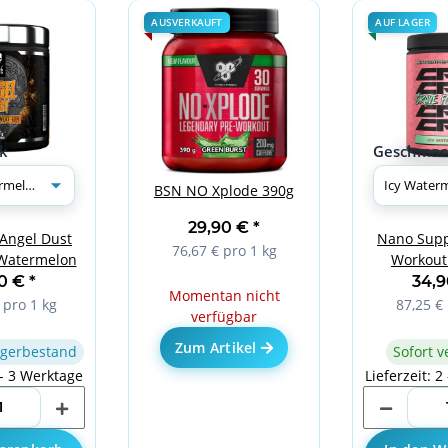
AUSVERKAUFT
AUF LAGER
k
Geschmac
BSN NO Xplode 390g
29,90 €
*
 Angel Dust
Nano Supp
76,67 € pro 1 kg
Watermelon
Workout 
Water
90 €
*
34,
Momentan nicht
 pro 1 kg
87,25 € 
verfügbar
Zum Artikel
gerbestand
Sofort v
 - 3 Werktage
Lieferzeit: 2