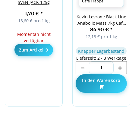
SVEN JACK 125g
1,70 €
*
Kevin Levrone Black Line
13,60 € pro 1 kg
Anabolic Mass 7kg Cafe
Frappe
84,90 €
*
Momentan nicht
12,13 € pro 1 kg
verfügbar
Zum Artikel
Knapper Lagerbestand
Lieferzeit: 2 - 3 Werktage
In den Warenkorb