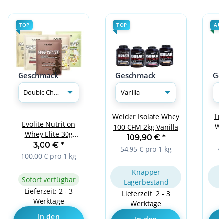
TOP
TOP
A
Geschmack
Geschmack
G
T
Weider Isolate Whey
Evolite Nutrition
W
100 CFM 2kg Vanilla
Whey Elite 30g
109,90 €
*
Double Chocolate
3,00 €
*
54,95 € pro 1 kg
100,00 € pro 1 kg
Knapper
Sofort verfügbar
Lagerbestand
Lieferzeit: 2 - 3
Lieferzeit: 2 - 3
Werktage
Werktage
In den
In den