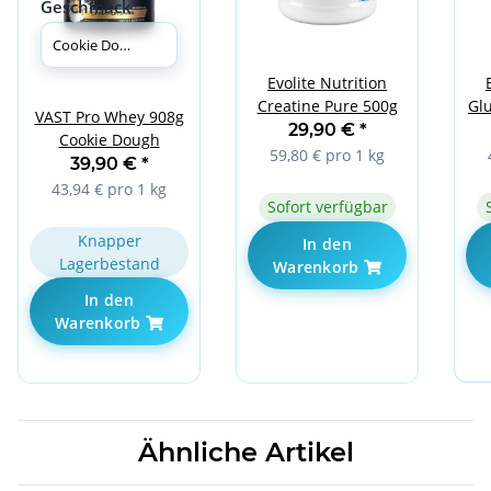
Geschmack
Evolite Nutrition
Creatine Pure 500g
Gl
VAST Pro Whey 908g
29,90 €
*
Cookie Dough
59,80 € pro 1 kg
39,90 €
*
43,94 € pro 1 kg
Sofort verfügbar
Knapper
In den
Lagerbestand
Warenkorb
In den
Warenkorb
Ähnliche Artikel