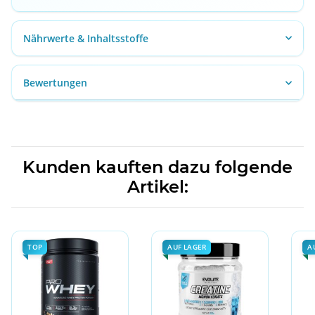
Nährwerte & Inhaltsstoffe
Bewertungen
Kunden kauften dazu folgende
Artikel:
TOP
AUF LAGER
A