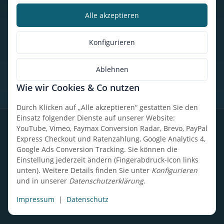
Alle akzeptieren
Kalorienbedarfsrechner
Unser Geschäft
Konfigurieren
So findest du uns
Ablehnen
Wie wir Cookies & Co nutzen
* Alle Preise inkl. gesetzlicher USt., zzgl.
Versand
Durch Klicken auf „Alle akzeptieren“ gestatten Sie den
Einsatz folgender Dienste auf unserer Website:
Datenschutz
Widerrufsrecht
AGB
Impressum
Sitemap
YouTube, Vimeo, Faymax Conversion Radar, Brevo, PayPal
Express Checkout und Ratenzahlung, Google Analytics 4,
Google Ads Conversion Tracking. Sie können die
Einstellung jederzeit ändern (Fingerabdruck-Icon links
unten). Weitere Details finden Sie unter
Konfigurieren
Design, Entwicklung & technische Betreuung: UpCode.ONE Sp.
und in unserer
Datenschutzerklärung
.
z o.o.
Powered by
JTL-Shop
Impressum
|
Datenschutz